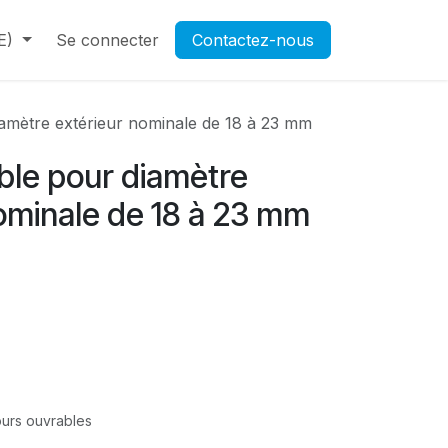
E)
Contactez-nous
Se connecter
Rendez-vous
Contactez-nous
Ouverture d'un compte pr
amètre extérieur nominale de 18 à 23 mm
ble pour diamètre
ominale de 18 à 23 mm
jours ouvrables