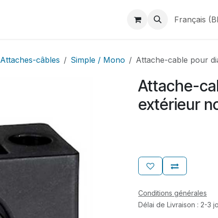
duits
Webshop
Catalogues
À propos de BINAME
Français (B
Attaches-câbles
Simple / Mono
Attache-cable pour di
Attache-ca
extérieur n
Conditions générales
Délai de Livraison : 2-3 