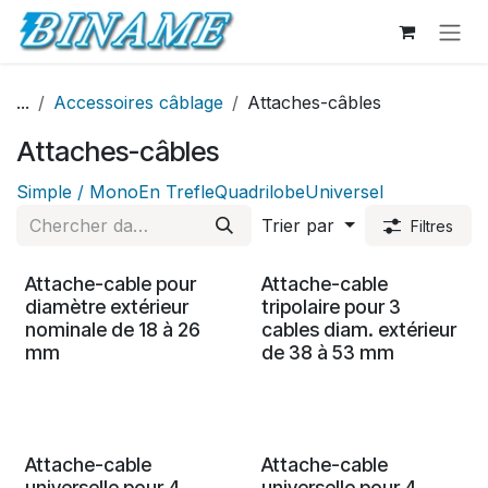
Se rendre au contenu
...
Accessoires câblage
Attaches-câbles
Attaches-câbles
Simple / Mono
En Trefle
Quadrilobe
Universel
Trier par
Filtres
Attache-cable pour
Attache-cable
diamètre extérieur
tripolaire pour 3
nominale de 18 à 26
cables diam. extérieur
mm
de 38 à 53 mm
Attache-cable
Attache-cable
universelle pour 4
universelle pour 4