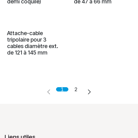
demi coquile)
de 47 à 66 mm
Attache-cable
tripolaire pour 3
cables diamètre ext.
de 121 à 145 mm
1
2
Liens utiles