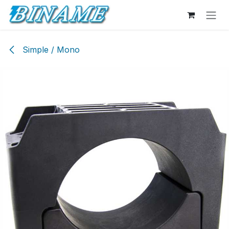
Se rendre au contenu
Simple / Mono