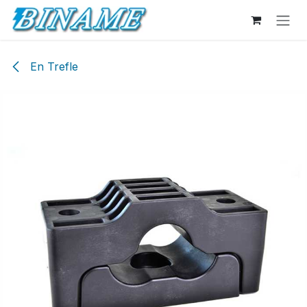
Se rendre au contenu
En Trefle