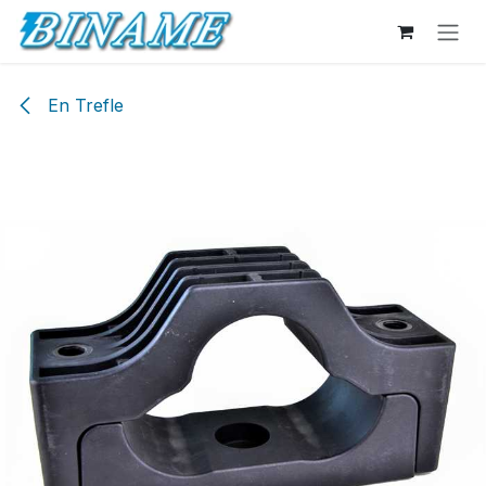
Se rendre au contenu
En Trefle