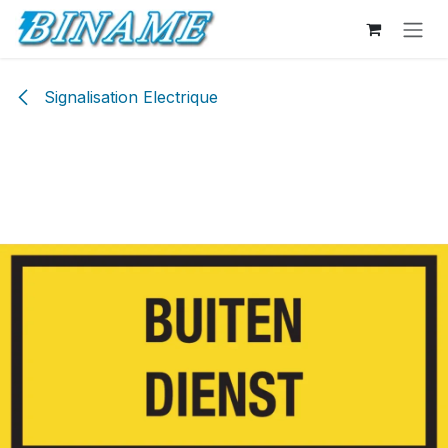
Se rendre au contenu
Signalisation Electrique