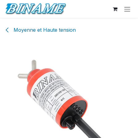
Se rendre au contenu
Moyenne et Haute tension