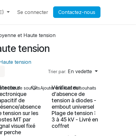
E)
Contactez-nous
Se connecter
Rendez-vous
Contactez-nous
Ouverture d'un compte pr
yenne et Haute tension
ute tension
Haute tension
En vedette
Trier par:
étecteur
Vérificateur
à la liste de souhaits
Ajouter à la liste de souhaits
lectronique
d’absence de
apacitif de
tension à diodes -
résence/absence
embout universel
e tension sur les
Plage de tension :
ostes MT par
3 à 45 kV - Livré en
gnal visuel fixé
coffret
ur perche