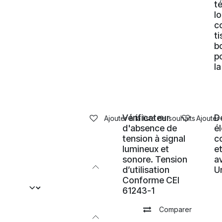
t
l
c
t
b
p
la
Vérificateur
D
Ajouter à la liste de souhaits
Ajouter 
d'absence de
é
tension à signal
c
lumineux et
e
sonore. Tension
a
d’utilisation
U
Conforme CEI
61243-1
Comparer