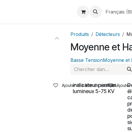
duits
Webshop
Catalogues
À propos de BINAME
Français (B
Produits
Détecteurs
Mo
Moyenne et Ha
Basse Tension
Moyenne et 
indicateur perman.
D
Ajouter à la liste de souhaits
Ajouter 
lumineux 5-75 KV
é
c
p
d
p
si
s