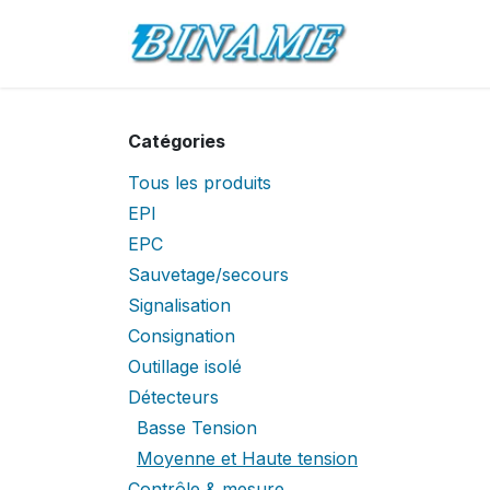
Se rendre au contenu
Accueil
Pro
Catégories
Tous les produits
EPI
EPC
Sauvetage/secours
Signalisation
Consignation
Outillage isolé
Détecteurs
Basse Tension
Moyenne et Haute tension
Contrôle & mesure