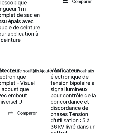
Comparer
élescopique
ongueur 1 m
omplet de sac en
issu épais avec
oucle de ceinture
our application à
 ceinture
étecteur
Vérificateur
à la liste de souhaits
Ajouter à la liste de souhaits
lectronique
électronique de
omplet - Visuel
tension bipolaire à
t acoustique
signal lumineux
vec embout
pour contrôle de la
niversel U
concordance et
discordance de
Comparer
phases Tension
d’utilisation : 5 à
36 kV livré dans un
coffret.