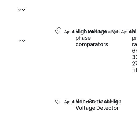
High voltage
h
Ajouter à la liste de souhaits
Ajouter 
phase
p
comparators
r
6
3
2
fi
Non-Contact High
Ajouter à la liste de souhaits
Voltage Detector