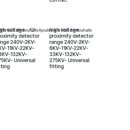
igh voltage
high voltage
à la liste de souhaits
Ajouter à la liste de souhaits
roximity detector
proximity detector
ange 240V-2KV-
range 240V-2KV-
KV-11KV-22KV-
6KV-11KV-22KV-
3KV-132KV-
33KV-132KV-
75KV- Universal
275KV- Universal
tting
fitting