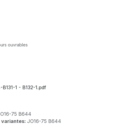
jours ouvrables
B131-1 - B132-1.pdf
JO16-75 B644
 variantes:
JO16-75 B644