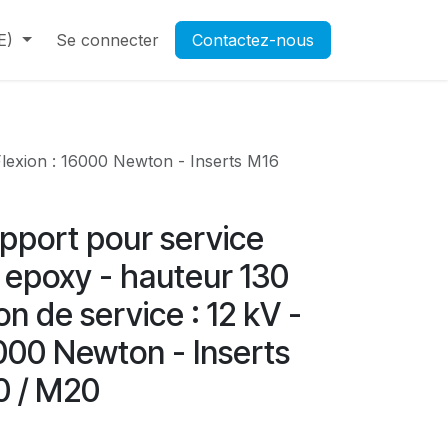
E)
Contactez-nous
Se connecter
Rendez-vous
Contactez-nous
Ouverture d'un compte pr
 Flexion : 16000 Newton - Inserts M16
upport pour service
n epoxy - hauteur 130
n de service : 12 kV -
6000 Newton - Inserts
0 / M20