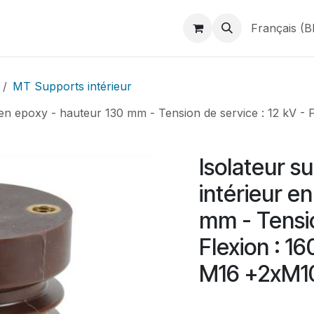
duits
Webshop
Catalogues
À propos de BINAME
Français (B
MT Supports intérieur
r en epoxy - hauteur 130 mm - Tension de service : 12 kV -
Isolateur s
intérieur e
mm - Tensio
Flexion : 1
M16 +2xM1