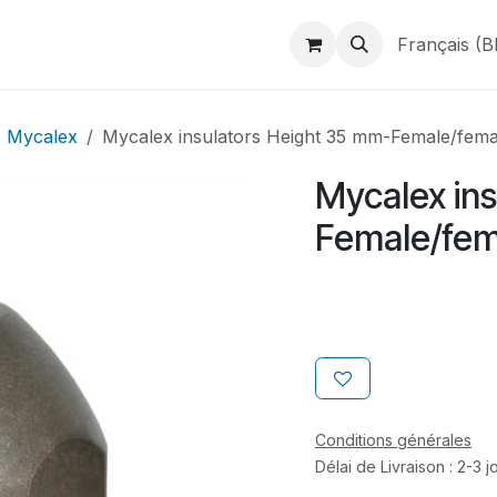
duits
Webshop
Catalogues
À propos de BINAME
Français (B
Mycalex
Mycalex insulators Height 35 mm-Female/fem
Mycalex in
Female/fem
Conditions générales
Délai de Livraison : 2-3 