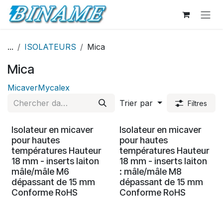
Se rendre au contenu
...
ISOLATEURS
Mica
Mica
Micaver
Mycalex
Trier par
Filtres
Isolateur en micaver
Isolateur en micaver
pour hautes
pour hautes
températures Hauteur
températures Hauteur
18 mm - inserts laiton
18 mm - inserts laiton
mâle/mâle M6
: mâle/mâle M8
dépassant de 15 mm
dépassant de 15 mm
Conforme RoHS
Conforme RoHS