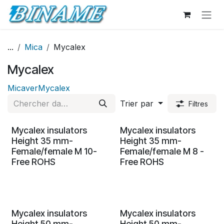
Se rendre au contenu
...
Mica
Mycalex
Mycalex
Micaver
Mycalex
Trier par
Filtres
Mycalex insulators
Mycalex insulators
Height 35 mm-
Height 35 mm-
Female/female M 10-
Female/female M 8 -
Free ROHS
Free ROHS
Mycalex insulators
Mycalex insulators
Height 50 mm-
Height 50 mm-