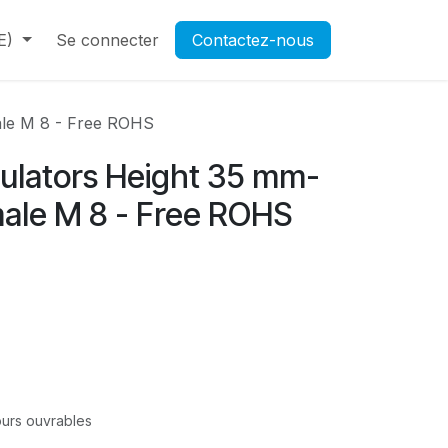
E)
Contactez-nous
Se connecter
Rendez-vous
Contactez-nous
Ouverture d'un compte pr
ale M 8 - Free ROHS
sulators Height 35 mm-
ale M 8 - Free ROHS
jours ouvrables