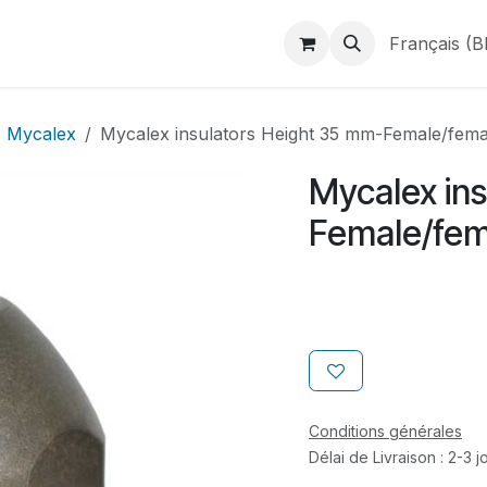
duits
Webshop
Catalogues
À propos de BINAME
Français (B
Mycalex
Mycalex insulators Height 35 mm-Female/fem
Mycalex in
Female/fem
Conditions générales
Délai de Livraison : 2-3 