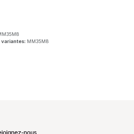
MM35M8
 variantes:
MM35M8
ejoignez-nous