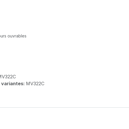
jours ouvrables
MV322C
 variantes:
MV322C