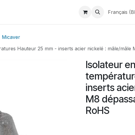
duits
Webshop
Catalogues
À propos de BINAME
Français (B
Micaver
ératures Hauteur 25 mm - inserts acier nickelé : mâle/mâ
Isolateur e
températur
inserts acie
M8 dépass
RoHS