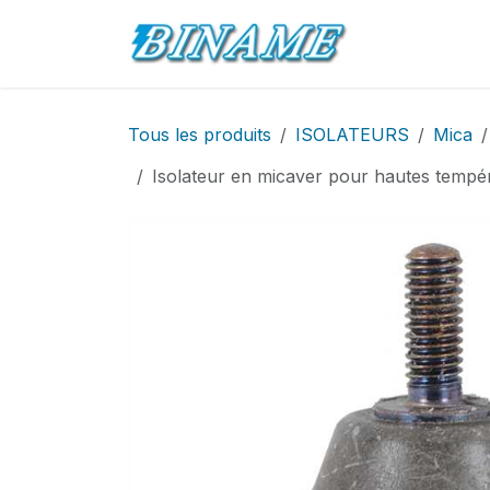
Se rendre au contenu
Accueil
Pro
Tous les produits
ISOLATEURS
Mica
Isolateur en micaver pour hautes temp