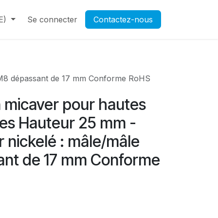
E)
Contactez-nous
Se connecter
Rendez-vous
Contactez-nous
Ouverture d'un compte pr
le M8 dépassant de 17 mm Conforme RoHS
n micaver pour hautes
es Hauteur 25 mm -
r nickelé : mâle/mâle
ant de 17 mm Conforme