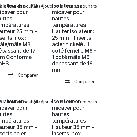
solateur en
Isolateur en
à la liste de souhaits
Ajouter à la liste de souhaits
icaver pour
micaver pour
autes
hautes
empératures
températures
auteur 25 mm -
Hauter isolateur :
serts inox :
25 mm - Inserts
âle/mâle M8
acier nickelé : 1
épassant de 17
coté femelle M6 -
m Conforme
1 coté mâle M6
oHS
dépassant de 16
mm
Comparer
Comparer
solateur en
Isolateur en
à la liste de souhaits
Ajouter à la liste de souhaits
icaver pour
micaver pour
autes
hautes
empératures
températures
auteur 35 mm -
Hauteur 35 mm -
serts acier
inserts inox