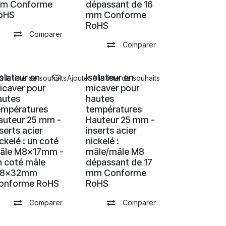
m Conforme
dépassant de 16
oHS
mm Conforme
RoHS
Comparer
Comparer
solateur en
Isolateur en
à la liste de souhaits
Ajouter à la liste de souhaits
icaver pour
micaver pour
autes
hautes
empératures
températures
auteur 25 mm -
Hauteur 25 mm -
serts acier
inserts acier
ckelé : un coté
nickelé :
âle M8x17mm -
mâle/mâle M8
n coté mâle
dépassant de 17
8x32mm
mm Conforme
onforme RoHS
RoHS
Comparer
Comparer