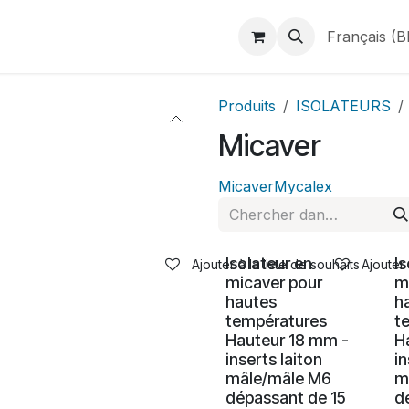
duits
Webshop
Catalogues
À propos de BINAME
Français (B
Produits
ISOLATEURS
Micaver
Micaver
Mycalex
Isolateur en
I
Ajouter à la liste de souhaits
Ajouter 
micaver pour
m
hautes
h
températures
t
Hauteur 18 mm -
H
inserts laiton
in
mâle/mâle M6
m
dépassant de 15
d