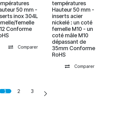
empératures
températures
auteur 50 mm -
Hauteur 50 mm -
nserts inox 304L
inserts acier
emelle/femelle
nickelé : un coté
12 Conforme
femelle M10 - un
oHS
coté mâle M10
dépassant de
Comparer
35mm Conforme
RoHS
Comparer
1
2
3