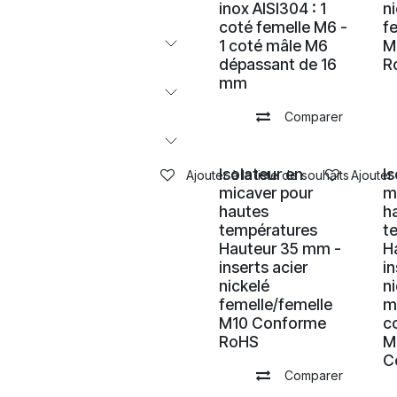
inox AISI304 : 1
n
coté femelle M6 -
f
1 coté mâle M6
M
dépassant de 16
R
mm
Comparer
Isolateur en
I
Ajouter à la liste de souhaits
Ajouter 
micaver pour
m
hautes
h
températures
t
Hauteur 35 mm -
H
inserts acier
in
nickelé
ni
femelle/femelle
m
M10 Conforme
c
RoHS
M
C
Comparer