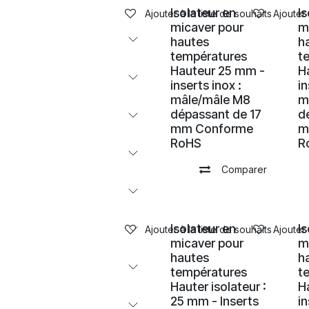
Isolateur en
I
Ajouter à la liste de souhaits
Ajouter 
micaver pour
m
hautes
h
températures
t
Hauteur 25 mm -
H
inserts inox :
in
mâle/mâle M8
m
dépassant de 17
d
mm Conforme
m
RoHS
R
Comparer
Isolateur en
I
Ajouter à la liste de souhaits
Ajouter 
micaver pour
m
hautes
h
températures
t
Hauter isolateur :
H
25 mm - Inserts
in