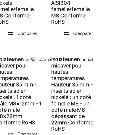
ickelé
AISI304
emelle/femelle
femelle/femelle
8 Conforme
M8 Conforme
oHS
RoHS
Comparer
Comparer
solateur en
Isolateur en
à la liste de souhaits
Ajouter à la liste de souhaits
icaver pour
micaver pour
autes
hautes
empératures
températures
auteur 35 mm -
Hauteur 35 mm -
serts acier
inserts acier
ckelé : 1 coté
nickelé : un coté
âle M8x12mm - 1
femelle M8 - un
oté mâle
coté mâle M8
8x28mm
dépassant de
onforme RoHS
22mm Conforme
RoHS
Comparer