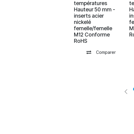
températures
t
Hauteur 50 mm -
H
inserts acier
i
nickelé
f
femelle/femelle
M
M12 Conforme
R
RoHS
Comparer