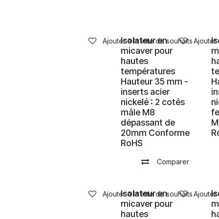
Isolateur en
I
Ajouter à la liste de souhaits
Ajouter 
micaver pour
m
hautes
h
températures
t
Hauteur 35 mm -
H
inserts acier
in
nickelé : 2 cotés
n
mâle M8
f
dépassant de
M
20mm Conforme
R
RoHS
Comparer
Isolateur en
I
Ajouter à la liste de souhaits
Ajouter 
micaver pour
m
hautes
h