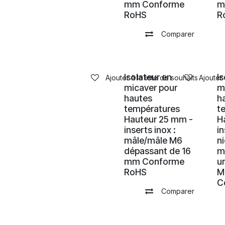
mm Conforme
m
RoHS
R
Comparer
Isolateur en
I
Ajouter à la liste de souhaits
Ajouter 
micaver pour
m
hautes
h
températures
t
Hauteur 25 mm -
H
inserts inox :
in
mâle/mâle M6
ni
dépassant de 16
m
mm Conforme
u
RoHS
M
C
Comparer