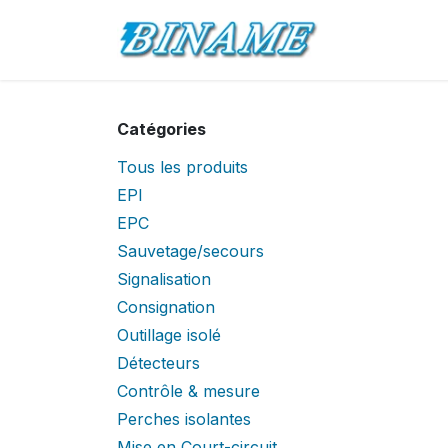
Se rendre au contenu
Accueil
Pro
Catégories
Tous les produits
EPI
EPC
Sauvetage/secours
Signalisation
Consignation
Outillage isolé
Détecteurs
Contrôle & mesure
Perches isolantes
Mise en Court-circuit