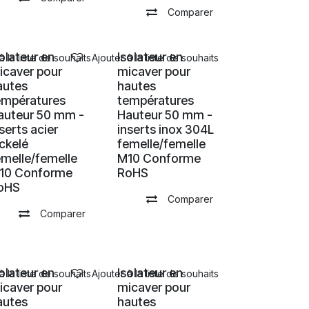
Comparer
solateur en
Isolateur en
à la liste de souhaits
Ajouter à la liste de souhaits
icaver pour
micaver pour
autes
hautes
empératures
températures
auteur 50 mm -
Hauteur 50 mm -
serts acier
inserts inox 304L
ickelé
femelle/femelle
emelle/femelle
M10 Conforme
10 Conforme
RoHS
oHS
Comparer
Comparer
solateur en
Isolateur en
à la liste de souhaits
Ajouter à la liste de souhaits
icaver pour
micaver pour
autes
hautes