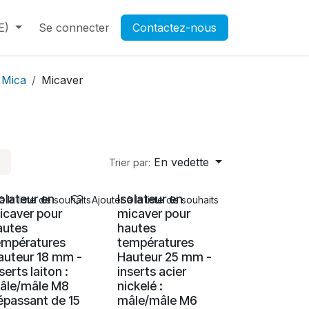
E)
Contactez-nous
Se connecter
Rendez-vous
Contactez-nous
Ouverture d'un compte pr
Mica
Micaver
En vedette
Trier par:
solateur en
Isolateur en
à la liste de souhaits
Ajouter à la liste de souhaits
icaver pour
micaver pour
autes
hautes
empératures
températures
auteur 18 mm -
Hauteur 25 mm -
serts laiton :
inserts acier
âle/mâle M8
nickelé :
épassant de 15
mâle/mâle M6