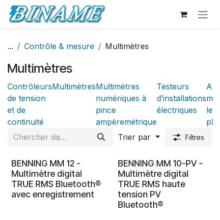
Se rendre au contenu
...
Contrôle & mesure
Multimètres
Multimètres
Contrôleurs
Multimètres
Multimètres
Testeurs
App
de tension
numériques à
d’installations
mes
et de
pince
électriques
le
continuité
ampèremétrique
pho
Trier par
Filtres
BENNING MM 12 -
BENNING MM 10-PV -
Multimètre digital
Multimètre digital
TRUE RMS Bluetooth®
TRUE RMS haute
avec enregistrement
tension PV
Bluetooth®