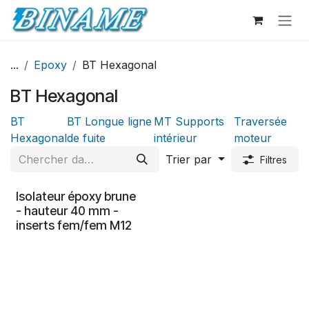
Se rendre au contenu
...
Epoxy
BT Hexagonal
BT Hexagonal
BT
BT Longue ligne
MT Supports
Traversée
Hexagonal
de fuite
intérieur
moteur
Trier par
Filtres
Isolateur époxy brune
- hauteur 40 mm -
inserts fem/fem M12