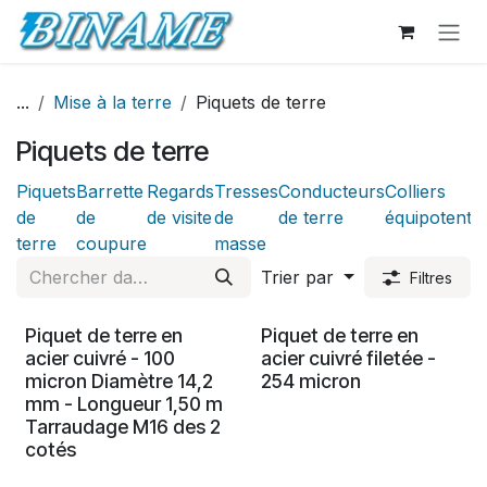
Se rendre au contenu
...
Mise à la terre
Piquets de terre
Piquets de terre
Piquets
Barrette
Regards
Tresses
Conducteurs
Colliers
de
de
de visite
de
de terre
équipotentie
terre
coupure
masse
Trier par
Filtres
Piquet de terre en
Piquet de terre en
acier cuivré - 100
acier cuivré filetée -
micron Diamètre 14,2
254 micron
mm - Longueur 1,50 m
Tarraudage M16 des 2
cotés