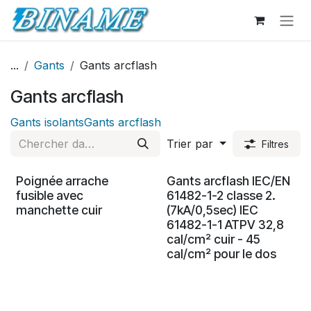
Se rendre au contenu
...
Gants
Gants arcflash
Gants arcflash
Gants isolants
Gants arcflash
Trier par
Filtres
Poignée arrache
Gants arcflash IEC/EN
fusible avec
61482-1-2 classe 2.
manchette cuir
(7kA/0,5sec) IEC
61482-1-1 ATPV 32,8
cal/cm² cuir - 45
cal/cm² pour le dos