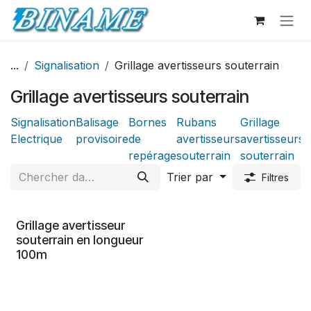
Se rendre au contenu
...
Signalisation
Grillage avertisseurs souterrain
Grillage avertisseurs souterrain
Signalisation
Balisage
Bornes
Rubans
Grillage
C
Electrique
provisoire
de
avertisseurs
avertisseurs
c
repérage
souterrain
souterrain
s
Trier par
Filtres
Grillage avertisseur
souterrain en longueur
100m