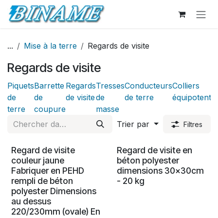
Se rendre au contenu
...
Mise à la terre
Regards de visite
Regards de visite
Piquets
Barrette
Regards
Tresses
Conducteurs
Colliers
de
de
de visite
de
de terre
équipotentie
terre
coupure
masse
Trier par
Filtres
Regard de visite
Regard de visite en
couleur jaune
béton polyester
Fabriquer en PEHD
dimensions 30x30cm
rempli de béton
- 20 kg
polyester Dimensions
au dessus
220/230mm (ovale) En