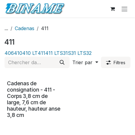
Se rendre au contenu
...
Cadenas
411
411
406
410
410 LT
411
411 LT
S31
S31 LT
S32
Trier par
Filtres
Cadenas de
consignation - 411 -
Corps 3,8 cm de
large, 7,6 cm de
hauteur, hauteur anse
3,8 cm