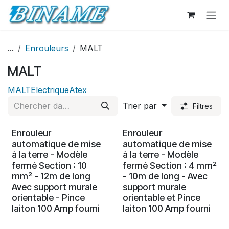
Se rendre au contenu
...
Enrouleurs
MALT
MALT
MALT
Electrique
Atex
Trier par
Filtres
Enrouleur
Enrouleur
automatique de mise
automatique de mise
à la terre - Modèle
à la terre - Modèle
fermé Section : 10
fermé Section : 4 mm²
mm² - 12m de long
- 10m de long - Avec
Avec support murale
support murale
orientable - Pince
orientable et Pince
laiton 100 Amp fourni
laiton 100 Amp fourni